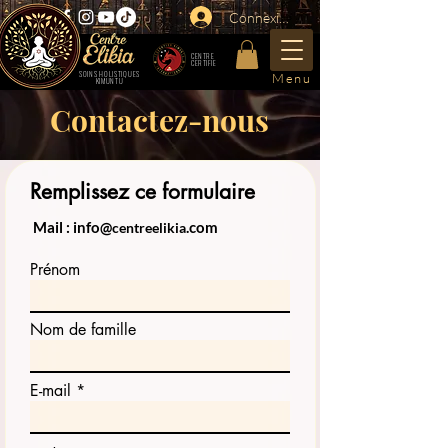
Connexion
CENTRE
CERTIFIE
SOINS HOLISTIQUES
Menu
KIMUNTU
Contactez-nous
Remplissez ce formulaire
Mail : info@
.com
centreelikia
Prénom
Nom de famille
E-mail