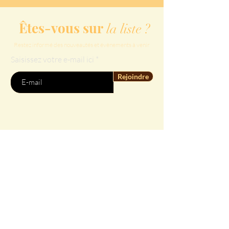
Êtes-vous sur
la liste ?
Restez informé des nouveautés et évènements à venir
Saisissez votre e-mail ici
Rejoindre
Nos services
Soins Ki-Nkonko
Conseils Ki-Nkonko
Les Kabula
Nos Partenaires