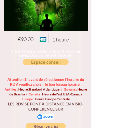
€90.00
1 heure
C'est votre premier contact vous ne
savez pas comment débuter
Espace conseil
Attention!!! avant de sélectionner l'horaire du
RDV veuillez choisir le bon fuseau horaire :
Antilles :
Heure Standard Atlantique
/ Guyane :
Heure
de Brasilia
/ Canada :
Heure de l'est USA-Canada
Europe :
Heure Europe Centrale
LES RDV SE FONT À DISTANCE EN VISIO-
CONFERENCE SUR
Réservez ici