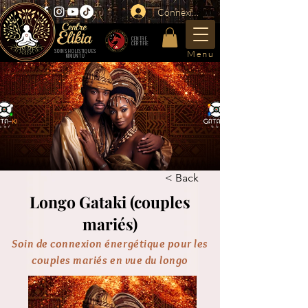
Connexion
CENTRE
CERTIFIE
SOINS HOLISTIQUES
Menu
KIMUNTU
< Back
Longo Gataki (couples
mariés)
Soin de connexion énergétique pour les
couples mariés en vue du longo