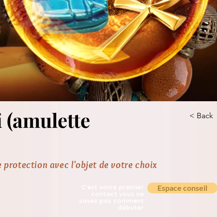
 (amulette
< Back
 protection avec l'objet de votre choix
C'est votre premier
Espace conseil
contact vous ne
savez pas comment
débuter