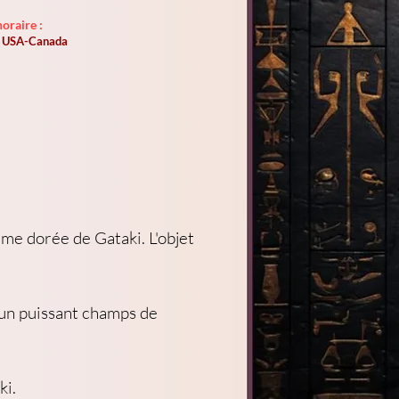
oraire :
st USA-Canada
mme dorée de Gataki. L'objet 
 un puissant champs de 
ki.