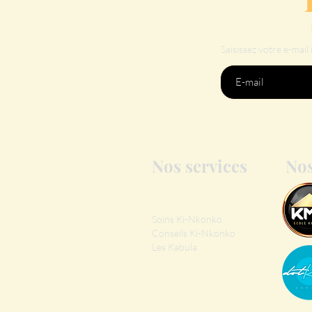
Saisissez votre e-mail i
Nos services
Nos
Soins Ki-Nkonko
Conseils Ki-Nkonko
Les Kabula