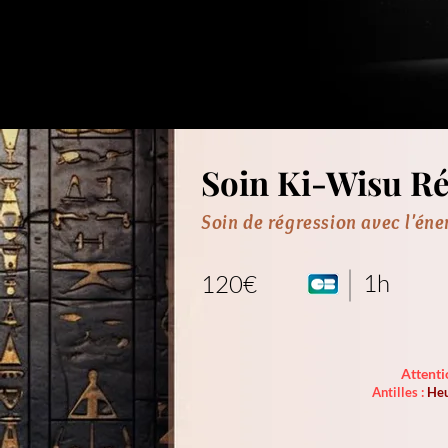
Soin Ki-Wisu Ré
Soin de régression avec l'én
1h
120€
Attenti
Antilles :
Heu