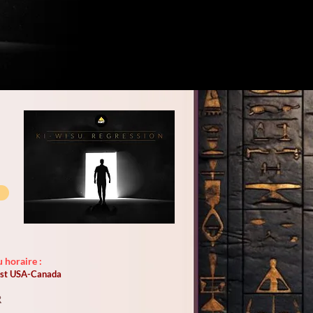
 horaire :
'est USA-Canada
R