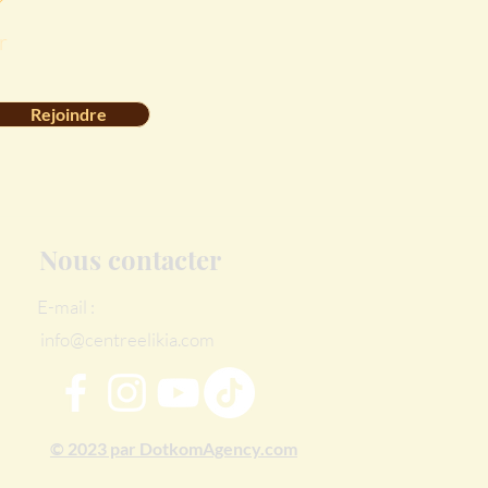
?
r
Rejoindre
Nous contacter
E-mail :
info@centreelikia.com
© 2023 par DotkomAgency.com