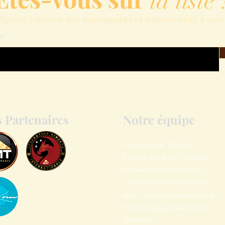
la liste 
Restez informé des nouveautés et évènements à veni
ci
 Partenaires
Notre équipe
Notre équipe :
Maîtres
Kimbazi, Gataki et Kinkonko,
formés par l’ordre Kimuntu,
unissent leurs forces sacrées
pour vous accompagner sur le
chemin de la guérison et de
l’élévation.