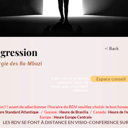
gression
< Back
ergie des Ba-Mbazi
C'est votre premier
Espace conseil
contact vous ne
savez pas comment
débuter
on!!! avant de sélectionner l'horaire du RDV veuillez choisir le bon fuseau
re Standard Atlantique
/ Guyane :
Heure de Brasilia
/ Canada :
Heure de l
Europe :
Heure Europe Centrale
LES RDV SE FONT À DISTANCE EN VISIO-CONFERENCE SU