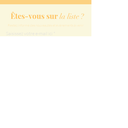
Êtes-vous sur
la liste ?
Restez informé des nouveautés et évènements à venir
Saisissez votre e-mail ici
Rejoindre
Nos services
Soins Ki-Nkonko
Conseils Ki-Nkonko
Les Kabula
Nos Partenaires